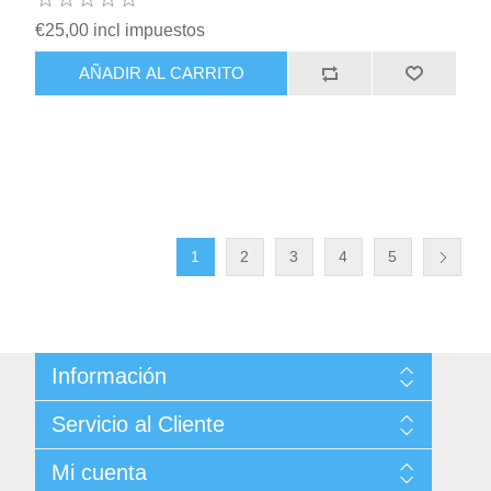
€25,00 incl impuestos
AÑADIR AL CARRITO
1
2
3
4
5
Información
Sitemap
Servicio al Cliente
Condiciones de Venta
Politica de Privacidad
Buscar
Mi cuenta
Términos y Condiciones de Uso
Noticias