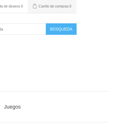
sta de deseos
0
Carrito de compras
0
BÚSQUEDA
Juegos