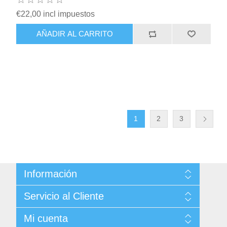
€22,00 incl impuestos
AÑADIR AL CARRITO
1
2
3
Información
Sitemap
Servicio al Cliente
Condiciones de Venta
Politica de Privacidad
Buscar
Mi cuenta
Términos y Condiciones de Uso
Noticias