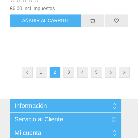
€6,00 incl impuestos
AÑADIR AL CARRITO
1
2
3
4
5
Información
Sitemap
Servicio al Cliente
Condiciones de Venta
Politica de Privacidad
Buscar
Mi cuenta
Términos y Condiciones de Uso
Noticias